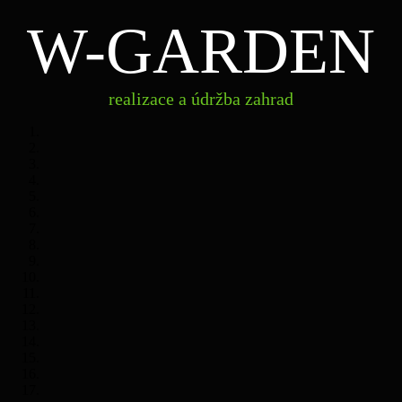
W-GARDEN
realizace
W-
a údržba
zahrad
GARDEN
realizace a údržba zahrad