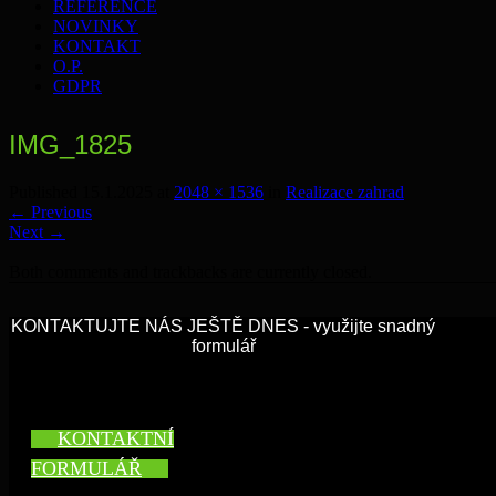
REFERENCE
NOVINKY
KONTAKT
O.P.
GDPR
IMG_1825
Published
15.1.2025
at
2048 × 1536
in
Realizace zahrad
←
Previous
Next
→
Both comments and trackbacks are currently closed.
KONTAKTUJTE NÁS JEŠTĚ DNES - využijte snadný
formulář
KONTAKTNÍ
FORMULÁŘ