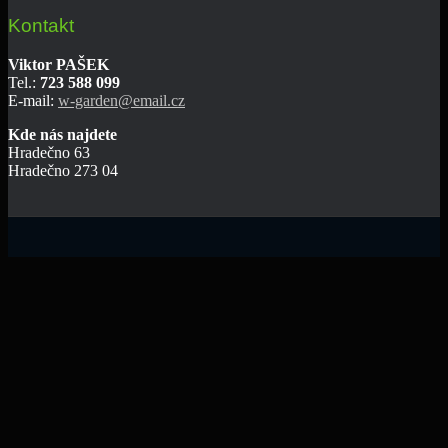
Kontakt
Viktor PAŠEK
Tel.:
723 588 099
E-mail:
w-garden@email.cz
Kde nás najdete
Hradečno 63
Hradečno 273 04