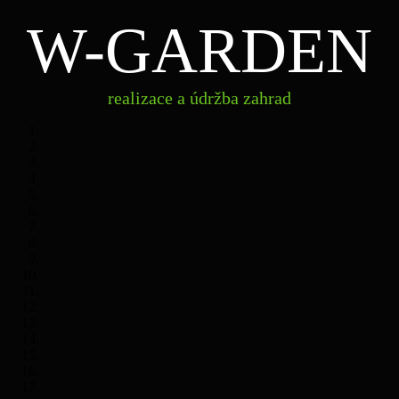
W-GARDEN
realizace
W-
a údržba
zahrad
GARDEN
realizace a údržba zahrad