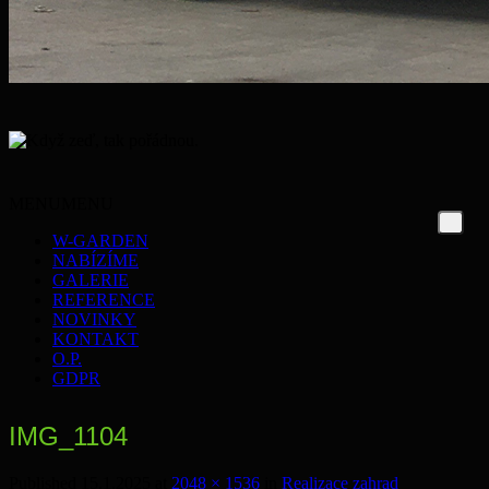
MENU
MENU
W-GARDEN
NABÍZÍME
GALERIE
REFERENCE
NOVINKY
KONTAKT
O.P.
GDPR
IMG_1104
Published
15.1.2025
at
2048 × 1536
in
Realizace zahrad