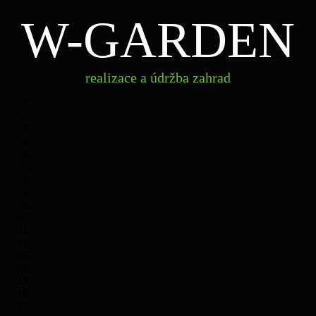
W-GARDEN
realizace
W-
a údržba
zahrad
GARDEN
realizace a údržba zahrad