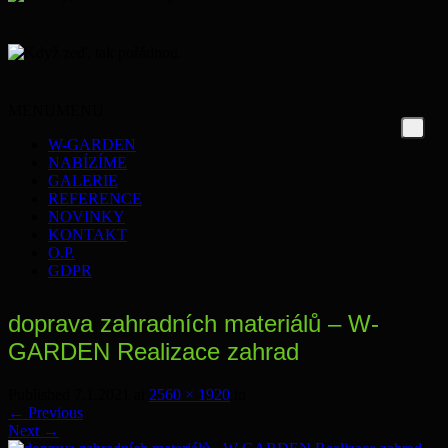
MENU
MENU
W-GARDEN
NABÍZÍME
GALERIE
REFERENCE
NOVINKY
KONTAKT
O.P.
GDPR
doprava zahradních materiálů – W-
GARDEN Realizace zahrad
Published
7.1.2021
at
2560 × 1920
in
←
Previous
Next
→