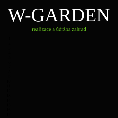
W-GARDEN
realizace
W-
a údržba
zahrad
GARDEN
realizace a údržba zahrad